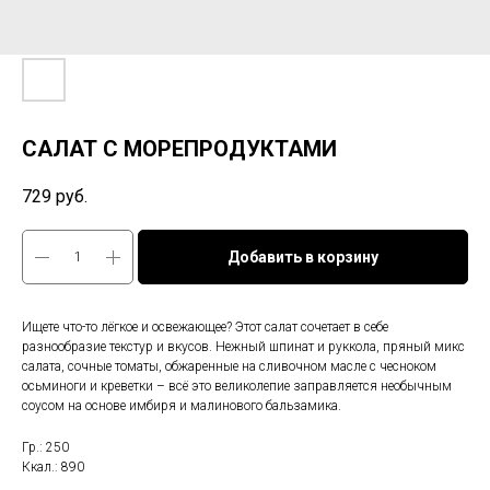
САЛАТ С МОРЕПРОДУКТАМИ
729
руб.
Добавить в корзину
Ищете что-то лёгкое и освежающее? Этот салат сочетает в себе
разнообразие текстур и вкусов. Нежный шпинат и руккола, пряный микс
салата, сочные томаты, обжаренные на сливочном масле с чесноком
осьминоги и креветки – всё это великолепие заправляется необычным
соусом на основе имбиря и малинового бальзамика.
Гр.: 250
Ккал.: 890